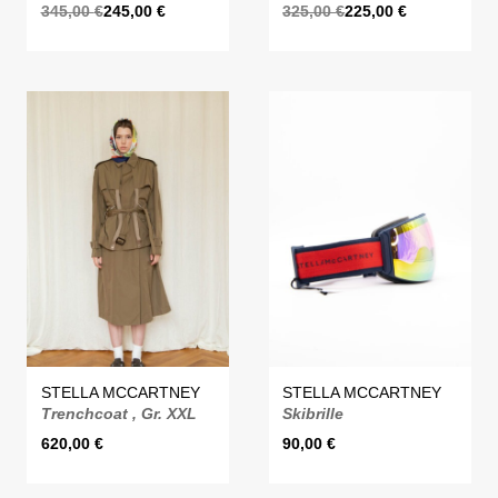
345,00
€
245,00
€
325,00
€
225,00
€
STELLA MCCARTNEY
STELLA MCCARTNEY
Trenchcoat , Gr. XXL
Skibrille
620,00
€
90,00
€