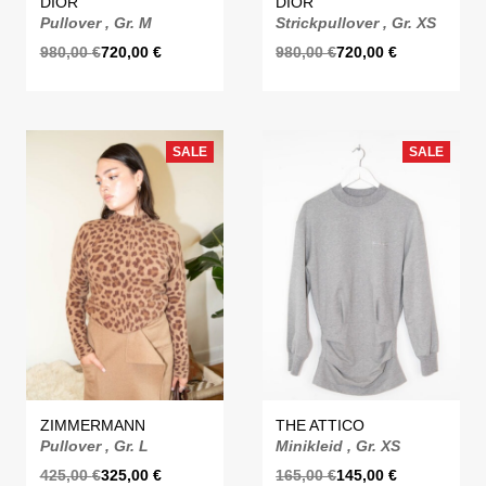
DIOR
DIOR
Pullover , Gr. M
Strickpullover , Gr. XS
980,00
€
720,00
€
980,00
€
720,00
€
SALE
SALE
ZIMMERMANN
THE ATTICO
Pullover , Gr. L
Minikleid , Gr. XS
425,00
€
325,00
€
165,00
€
145,00
€