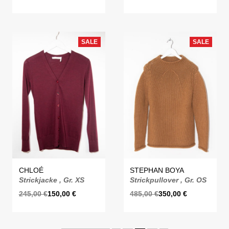
SALE
SALE
CHLOÉ
STEPHAN BOYA
Strickjacke , Gr. XS
Strickpullover , Gr. OS
245,00
€
150,00
€
485,00
€
350,00
€