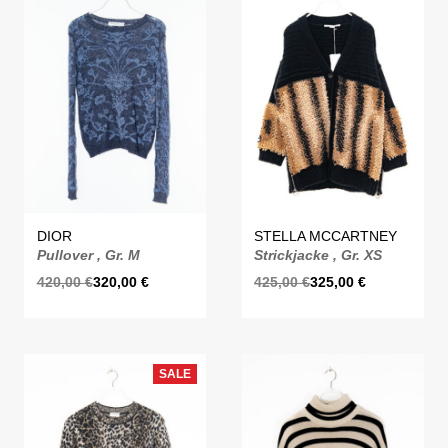
DIOR
STELLA MCCARTNEY
Pullover , Gr. M
Strickjacke , Gr. XS
420,00
€
320,00
€
425,00
€
325,00
€
SALE