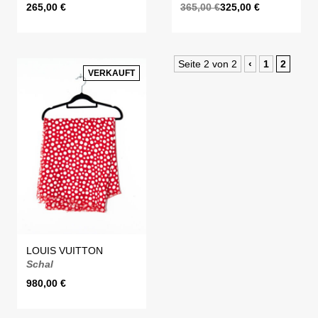
265,00
€
365,00
€
325,00
€
Seite 2 von 2
‹
1
2
VERKAUFT
LOUIS VUITTON
Schal
980,00
€