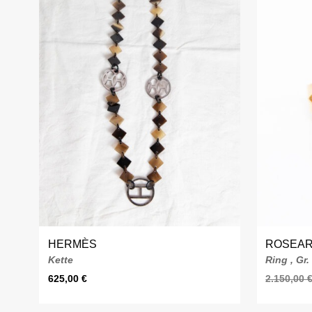
HERMÈS
ROSEA
Kette
Ring , Gr.
625,00
€
2.150,00