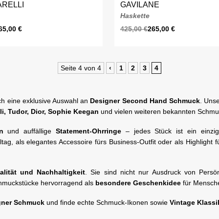
ARELLI
GAVILANE
Haskette
65,00
€
425,00
€
265,00
€
Seite 4 von 4
‹
1
2
3
4
ch eine exklusive Auswahl an
Designer Second Hand Schmuck
. Uns
li,
Tudor, Dior,
Sophie Keegan
und vielen weiteren bekannten Schmu
n
und auffällige
Statement-Ohrringe
– jedes Stück ist ein einzig
ltag, als elegantes Accessoire fürs Business-Outfit oder als Highlight
ualität und Nachhaltigkeit
. Sie sind nicht nur Ausdruck von Persö
Schmuckstücke hervorragend als
besondere Geschenkidee
für Menschen
gner Schmuck
und finde echte Schmuck-Ikonen sowie
Vintage Klassi