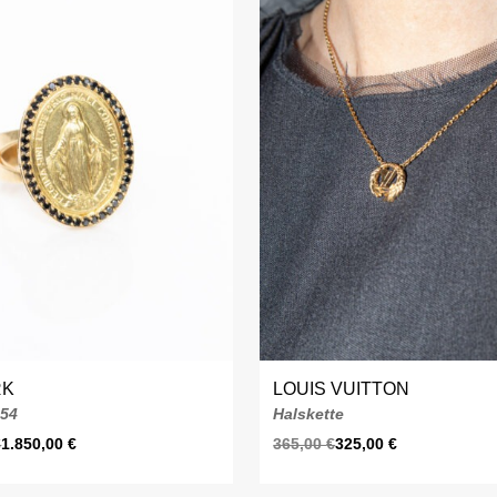
RK
LOUIS VUITTON
 54
Halskette
€
1.850,00
€
365,00
€
325,00
€