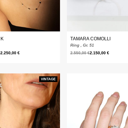
RK
TAMARA COMOLLI
Ring , Gr. 51
€
2.250,00
€
2.550,00
€
2.150,00
€
VINTAGE