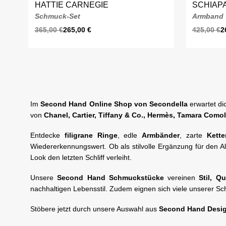
HATTIE CARNEGIE
SCHIAP
Schmuck-Set
Armband
365,00
€
265,00
€
425,00
€
2
Im
Second Hand Online Shop von Secondella
erwartet di
von
Chanel, Cartier, Tiffany & Co., Hermès,
Tamara Comol
Entdecke
filigrane Ringe
, edle
Armbänder
, zarte
Kette
Wiedererkennungswert. Ob als stilvolle Ergänzung für den Al
Look den letzten Schliff verleiht.
Unsere
Second Hand Schmuckstücke
vereinen
Stil, Q
nachhaltigen Lebensstil. Zudem eignen sich viele unserer 
Stöbere jetzt durch unsere Auswahl aus
Second Hand Desi