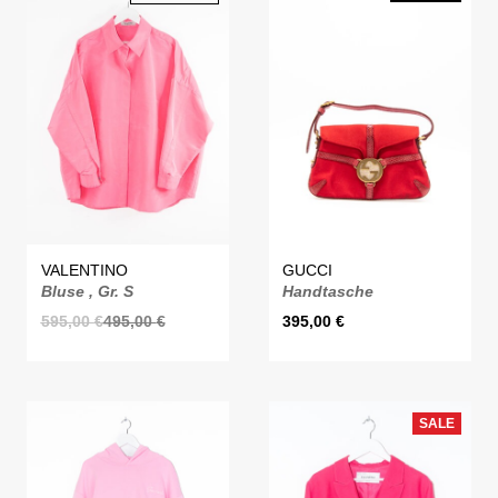
VALENTINO
GUCCI
Bluse , Gr. S
Handtasche
595,00
€
495,00
€
395,00
€
SALE