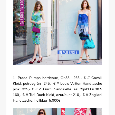
1. Prada Pumps bordeaux, Gr.38 265,- € // Cavalli
Kleid, petrol/grün 245,- € // Louis Vuitton Handtasche
pink 325,- € // 2. Gucci Sandalette, azur/gold Gr.38.5
160,- € // Tufi Duek Kleid, azur/bunt 210,- € // Zagliani
Handtasche, hellblau 5.900€