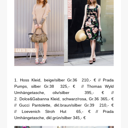
1. Hoss Kleid, beige/silber Gr.36 210,- € // Prada
Pumps, silber Gr.38 325,- € // Thomas Wyld
Umhängetasche, oliv/silber 395,- € //
2. Dolce&Gabanna Kleid, schwarz/rosa, Gr.36 365,- €
// Gucci Pantolette, dkl.braun/silber Gr.39 210,- €
// Loevenich Stroh Hut 65,- € // Prada
Umhängetasche, dkl.grün/silber 345,- €