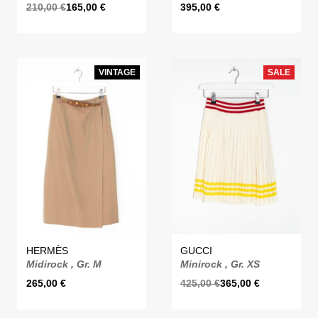
210,00
€
165,00
€
395,00
€
VINTAGE
SALE
HERMÈS
GUCCI
Midirock , Gr. M
Minirock , Gr. XS
265,00
€
425,00
€
365,00
€