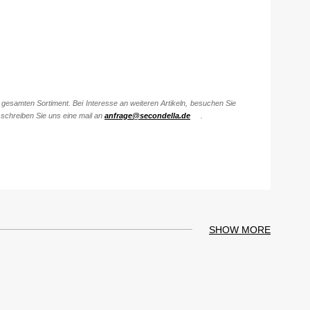
gesamten Sortiment. Bei Interesse an weiteren Artikeln, besuchen Sie
schreiben Sie uns eine mail an
anfrage@secondella.de
.
SHOW MORE