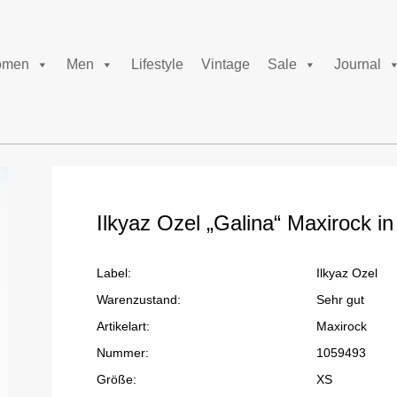
men
Men
Lifestyle
Vintage
Sale
Journal
Ilkyaz Ozel „Galina“ Maxirock i
Label:
Ilkyaz Ozel
Warenzustand:
Sehr gut
Artikelart:
Maxirock
Nummer:
1059493
Größe:
XS