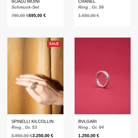
IRJADJ MOINI
CHANEL
Schmuck-Set
Ring , Gr. 56
790,00
€
695,00
€
1.650,00
€
SALE
SPINELLI KILCOLLIN
BVLGARI
Ring , Gr. 53
Ring , Gr. 64
3.950,00
€
3.250,00
€
1.250,00
€