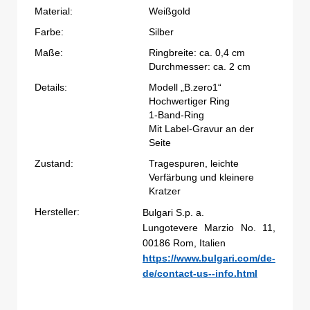
Material:
Weißgold
Farbe:
Silber
Maße:
Ringbreite: ca. 0,4 cm
Durchmesser: ca. 2 cm
Details:
Modell „B.zero1“
Hochwertiger Ring
1-Band-Ring
Mit Label-Gravur an der
Seite
Zustand:
Tragespuren, leichte
Verfärbung und kleinere
Kratzer
Hersteller:
Bulgari S.p. a.
Lungotevere Marzio No. 11,
00186 Rom, Italien
https://www.bulgari.com/de-
de/contact-us--info.html