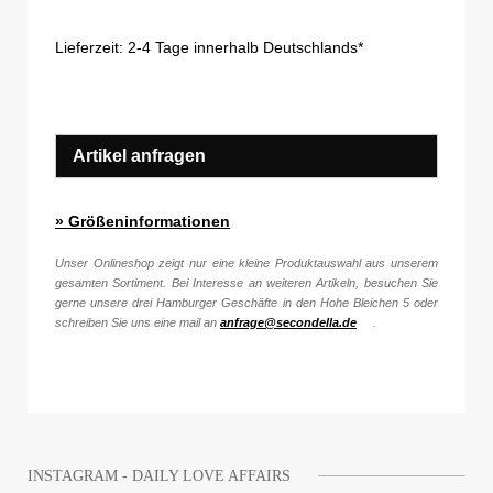
Lieferzeit:
2-4 Tage innerhalb Deutschlands*
Artikel anfragen
» Größeninformationen
Unser Onlineshop zeigt nur eine kleine Produktauswahl aus unserem
gesamten Sortiment. Bei Interesse an weiteren Artikeln, besuchen Sie
gerne unsere drei Hamburger Geschäfte in den Hohe Bleichen 5 oder
schreiben Sie uns eine mail an
anfrage@secondella.de
.
INSTAGRAM - DAILY LOVE AFFAIRS