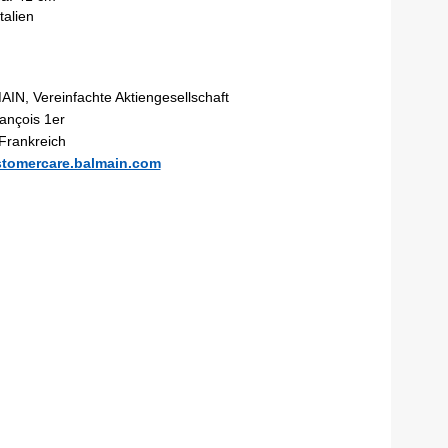
talien
d
N, Vereinfachte Aktiengesellschaft
rançois 1er
 Frankreich
tomercare.balmain.com