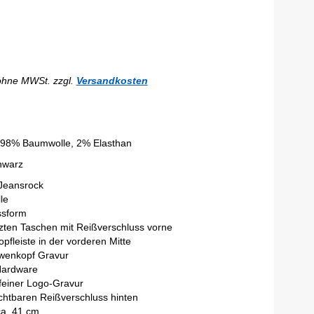
ohne MWSt. zzgl.
Versandkosten
 98% Baumwolle, 2% Elasthan
hwarz
Jeansrock
lle
ssform
zten Taschen mit Reißverschluss vorne
pfleiste in der vorderen Mitte
wenkopf Gravur
Hardware
feiner Logo-Gravur
ichtbaren Reißverschluss hinten
ca. 41 cm