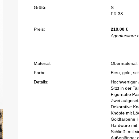
Größe:
S
FR 38
Preis:
210,00
€
Agenturware 
Material:
Obermaterial:
Farbe:
Ecru, gold, sc
Details:
Hochwertiger 
Sitzt in der Tai
Figurnahe Pa
Zwei aufgeset
Dekorative Kno
Knöpfe mit Lö
Goldfarbene 
Hardware mit 
Schließt mit s
Außenlänge: 