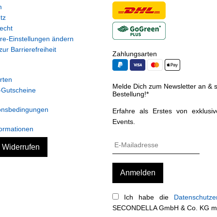
m
tz
echt
re-Einstellungen ändern
ur Barrierefreiheit
Zahlungsarten
rten
Melde Dich zum Newsletter an & si
Gutscheine
Bestellung!*
onsbedingungen
Erfahre als Erstes von exklusi
Events.
ormationen
g Widerrufen
Ich habe die
Datenschutze
SECONDELLA GmbH & Co. KG mein