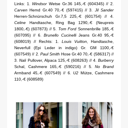
Links: 1.
Windsor
Wetse Gr.36 145,-€ (604345) // 2.
Carven
Hemd Gr.40 70,-€ (597415) // 3.
Jil Sander
Herren-Schnürschuh Gr.7,5 225,-€ (601754) // 4.
Celine
Handtasche, Ring Bag 1290,-€ (Neupreis
1800,-€) (607873) // 5.
Tom Ford
Sonnenbrille 185,-€
(607095) // 6.
Brunello Cucinelli
Jeans Gr.40 95,-€
(608019) // Rechts: 1.
Louis Vuitton
, Handtasche,
Neverfull (Epi Leder in indigo) Gr. GM 1100,-€
(607549) // 2.
Paul Smith
Hose Gr.40 70,-€ (586317) //
3.
Nali
Pullover, Alpaca 125,-€ (608263) // 4.
Burberry
Schal, Cashmere 165,-€ (590216) // 5.
No Brand
Armband 45,-€ (607549) // 6.
U2
Mütze, Cashmere
110,-€ (608589)