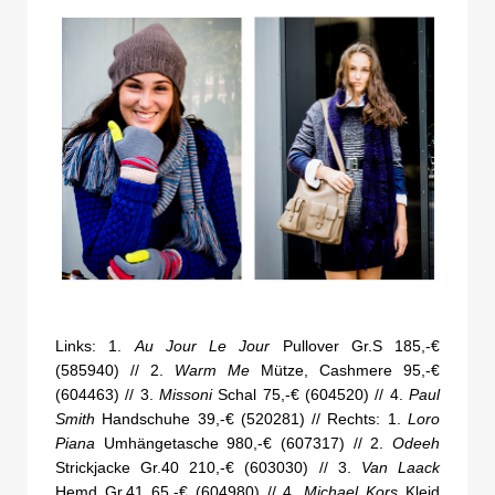
Links: 1.
Au Jour Le Jour
Pullover Gr.S 185,-€
(585940) // 2.
Warm Me
Mütze, Cashmere 95,-€
(604463) // 3.
Missoni
Schal 75,-€ (604520) // 4.
Paul
Smith
Handschuhe 39,-€ (520281) // Rechts: 1.
Loro
Piana
Umhängetasche 980,-€ (607317) // 2.
Odeeh
Strickjacke Gr.40 210,-€ (603030) // 3.
Van Laack
Hemd Gr.41 65,-€ (604980) // 4.
Michael Kors
Kleid