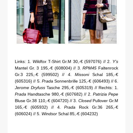
Links: 1.
Wildfox
T-Shirt Gr.M 30,-€ (597076) // 2.
Y’s
Mantel Gr. 3 195,-€ (608004) // 3.
RPM45
Faltenrock
Gr.3 225,-€ (599502) // 4.
Missoni
Schal 185,-€
(605316) // 5.
Prada
Sonnenbrille 125,-€ (606493) // 6.
Jerome Dryfuss
Tasche 295,-€ (605319) // Rechts: 1.
Prada
Handtasche 980,-€ (607682) // 2.
Patrizia Pepe
Bluse Gr.38 110,-€ (604720) // 3.
Closed
Pullover Gr.M
165,-€ (605932) // 4.
Prada
Rock Gr.36 265,-€
(606024) // 5.
Windsor
Schal 85,-€ (604232)