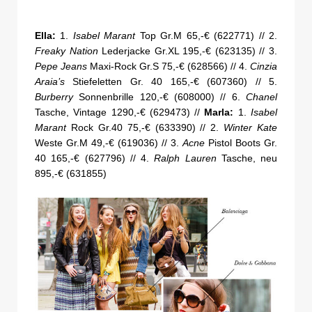
Ella:
1.
Isabel Marant
Top Gr.M 65,-€ (622771) // 2.
Freaky Nation
Lederjacke Gr.XL 195,-€ (623135) // 3.
Pepe Jeans
Maxi-Rock Gr.S 75,-€ (628566) // 4.
Cinzia
Araia’s
Stiefeletten Gr. 40 165,-€ (607360) // 5.
Burberry
Sonnenbrille 120,-€ (608000) // 6.
Chanel
Tasche, Vintage 1290,-€ (629473) //
Marla:
1.
Isabel
Marant
Rock Gr.40 75,-€ (633390) // 2.
Winter Kate
Weste Gr.M 49,-€ (619036) // 3.
Acne
Pistol Boots Gr.
40 165,-€ (627796) // 4.
Ralph Lauren
Tasche, neu
895,-€ (631855)