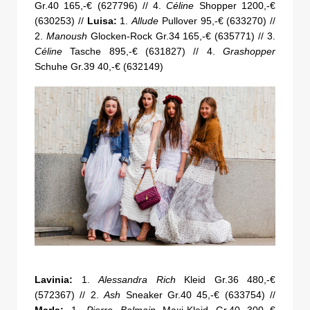
Gr.40 165,-€ (627796) // 4.
Céline
Shopper 1200,-€
(630253) //
Luisa:
1.
Allude
Pullover 95,-€ (633270) //
2.
Manoush
Glocken-Rock Gr.34 165,-€ (635771) // 3.
Céline
Tasche 895,-€ (631827) // 4.
Grashopper
Schuhe Gr.39 40,-€ (632149)
Lavinia:
1.
Alessandra Rich
Kleid Gr.36 480,-€
(572367) // 2.
Ash
Sneaker Gr.40 45,-€ (633754) //