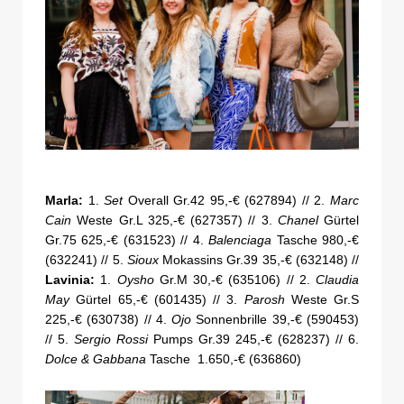
Marla:
1.
Set
Overall Gr.42 95,-€ (627894) // 2.
Marc
Cain
Weste Gr.L 325,-€ (627357) // 3.
Chanel
Gürtel
Gr.75 625,-€ (631523) // 4.
Balenciaga
Tasche 980,-€
(632241) // 5.
Sioux
Mokassins Gr.39 35,-€ (632148) //
Lavinia:
1.
Oysho
Gr.M 30,-€ (635106) // 2.
Claudia
May
Gürtel 65,-€ (601435) // 3.
Parosh
Weste Gr.S
225,-€ (630738) // 4.
Ojo
Sonnenbrille 39,-€ (590453)
// 5.
Sergio Rossi
Pumps Gr.39 245,-€ (628237) // 6.
Dolce & Gabbana
Tasche 1.650,-€ (636860)