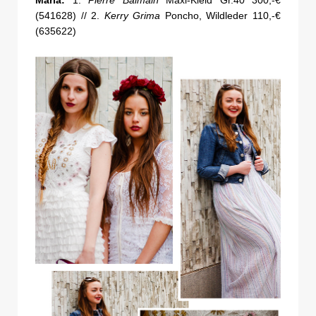
Marla:
1.
Pierre Balmain
Maxi-Kleid Gr.40 300,-€
(541628) // 2.
Kerry Grima
Poncho, Wildleder 110,-€
(635622)