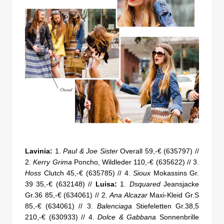
Lavinia:
1.
Paul & Joe Sister
Overall 59,-€ (635797) //
2.
Kerry Grima
Poncho, Wildleder 110,-€ (635622) // 3.
Hoss
Clutch 45,-€ (635785) // 4.
Sioux
Mokassins Gr.
39 35,-€ (632148) //
Luisa:
1.
Dsquared
Jeansjacke
Gr.36 85,-€ (634061) // 2.
Ana Alcazar
Maxi-Kleid Gr.S
85,-€ (634061) // 3.
Balenciaga
Stiefeletten Gr.38,5
210,-€ (630933) // 4.
Dolce & Gabbana
Sonnenbrille