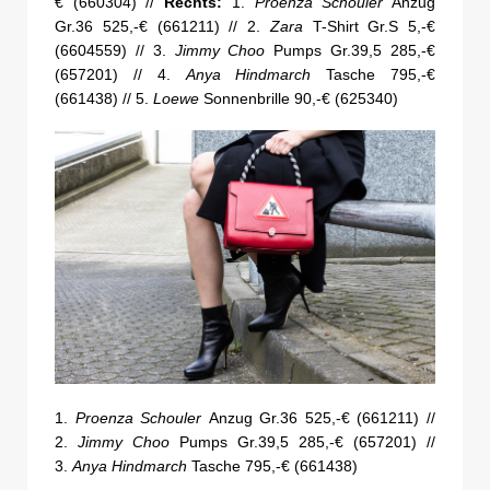
€ (660304) //
Rechts:
1.
Proenza Schouler
Anzug
Gr.36 525,-€ (661211) // 2.
Zara
T-Shirt Gr.S 5,-€
(6604559) // 3.
Jimmy Choo
Pumps Gr.39,5 285,-€
(657201) // 4.
Anya Hindmarch
Tasche 795,-€
(661438) // 5.
Loewe
Sonnenbrille 90,-€ (625340)
1.
Proenza Schouler
Anzug Gr.36 525,-€ (661211) //
2.
Jimmy Choo
Pumps Gr.39,5 285,-€ (657201) //
3.
Anya Hindmarch
Tasche 795,-€ (661438)