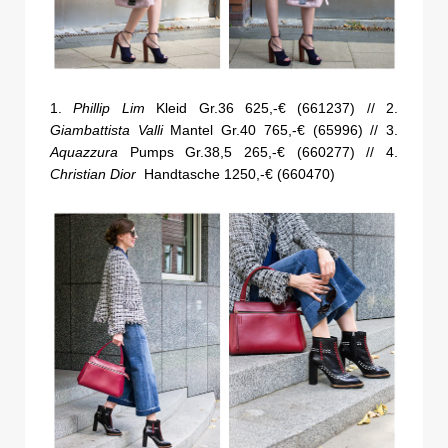
1.
Phillip Lim
Kleid Gr.36 625,-€ (661237) // 2.
Giambattista Valli
Mantel Gr.40 765,-€ (65996) // 3.
Aquazzura
Pumps Gr.38,5 265,-€ (660277) // 4.
Christian Dior
Handtasche 1250,-€ (660470)