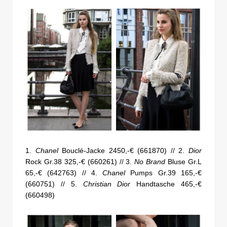
1.
Chanel
Bouclé-Jacke 2450,-€ (661870) // 2.
Dior
Rock Gr.38 325,-€ (660261) // 3.
No Brand
Bluse Gr.L
65,-€ (642763) // 4.
Chanel
Pumps Gr.39 165,-€
(660751) // 5.
Christian Dior
Handtasche 465,-€
(660498)