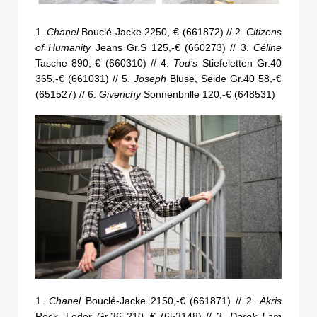
1.
Chanel
Bouclé-Jacke 2250,-€ (661872) // 2.
Citizens
of Humanity
Jeans Gr.S 125,-€ (660273) // 3.
Céline
Tasche 890,-€ (660310) // 4.
Tod’s
Stiefeletten Gr.40
365,-€ (661031) // 5.
Joseph
Bluse, Seide Gr.40 58,-€
(651527) // 6.
Givenchy
Sonnenbrille 120,-€ (648531)
1.
Chanel
Bouclé-Jacke 2150,-€ (661871) // 2.
Akris
Rock, Leder Gr.36 210,-€ (653148) // 3.
Derek Lam