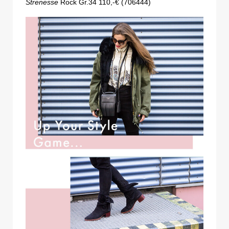
Strenesse
Rock Gr.34 110,-€ (706444)