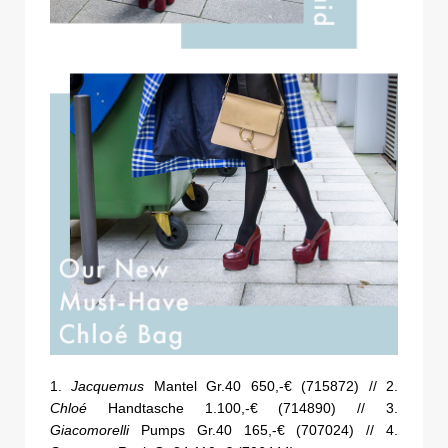
1.
Jacquemus
Mantel Gr.40 650,-€ (715872) // 2.
Chloé
Handtasche 1.100,-€ (714890) // 3.
Giacomorelli
Pumps Gr.40 165,-€ (707024) // 4.