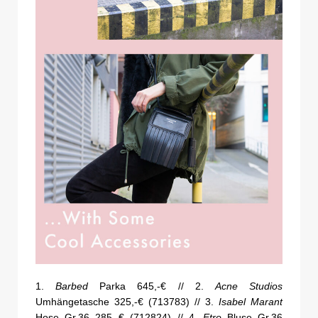
1.
Barbed
Parka 645,-€ // 2.
Acne Studios
Umhängetasche 325,-€ (713783) // 3.
Isabel Marant
Hose Gr.36 285,-€ (712824) // 4.
Etro
Bluse Gr.36