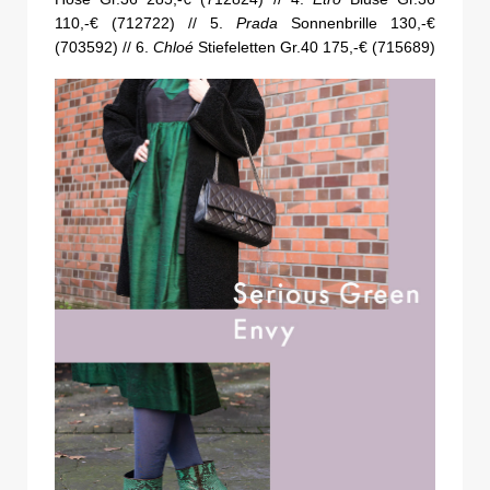
110,-€ (712722) // 5.
Prada
Sonnenbrille 130,-€
(703592) // 6.
Chloé
Stiefeletten Gr.40 175,-€ (715689)