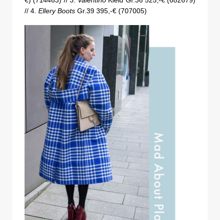
€) (714463) // 3.
Valentino
Kleid Gr.36 525,-€ (682679)
// 4.
Ellery Boots
Gr.39 395,-€ (707005)