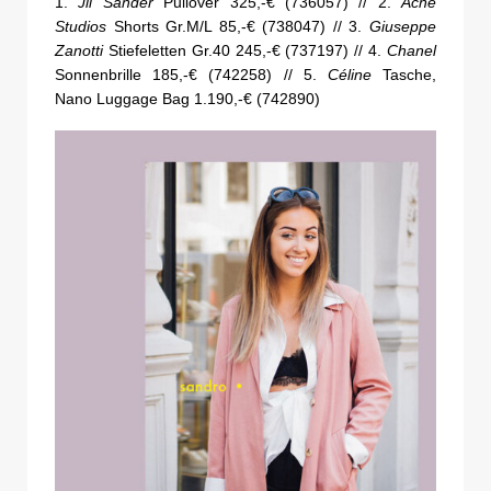
1.
Jil Sander
Pullover 325,-€ (736057) // 2.
Acne
Studios
Shorts Gr.M/L 85,-€ (738047) // 3.
Giuseppe
Zanotti
Stiefeletten Gr.40 245,-€ (737197) // 4.
Chanel
Sonnenbrille 185,-€ (742258) // 5.
Céline
Tasche,
Nano Luggage Bag 1.190,-€ (742890)