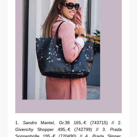
1.
Sandro
Mantel, Gr.38 165,-€ (743715) // 2.
Givenchy
Shopper 495,-€ (742799) // 3.
Prada
Sonnenbrille 195,-€ (720490) // 4.
Prada
Slipper,