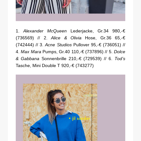
1.
Alexander McQueen
Lederjacke, Gr.34 980,-€
(736569) // 2.
Alice & Olivia
Hose, Gr.36 65,-€
(742444) // 3.
Acne Studios
Pullover 95,-€ (736051) //
4.
Max Mara
Pumps, Gr.40 110,-€ (737896) // 5.
Dolce
& Gabbana
Sonnenbrille 210,-€ (729539) // 6.
Tod’s
Tasche, Mini Double T 920,-€ (743277)