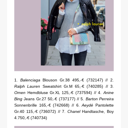
1.
Balenciaga
Blouson Gr.38 495,-€ (732147) // 2.
Ralph Lauren
Sweatshirt Gr.M 65,-€ (740285) // 3.
Omen
Hemdbluse Gr.XL 125,-€ (737594) // 4.
Anine
Bing
Jeans Gr.27 50,-€ (737177) // 5.
Barton Perreira
Sonnenbrille 165,-€ (742668) // 6.
Aeydé
Pantolette
Gr.40 115,-€ (736072) // 7.
Chanel
Handtasche, Boy
4.750,-€ (740734)