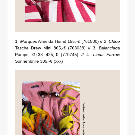
1.
Marques
Almeida Hemd 155,-€ (761530) // 2.
Chloé
Tasche Drew Mini 865,-€ (763038) // 3.
Balenciaga
Pumps, Gr.38 425,-€ (770745) // 4.
Linda Farrow
Sonnenbrille 385,-€ (xxx)