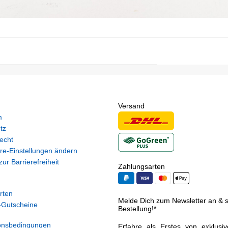
Versand
m
tz
echt
re-Einstellungen ändern
ur Barrierefreiheit
Zahlungsarten
rten
Melde Dich zum Newsletter an & si
Gutscheine
Bestellung!*
onsbedingungen
Erfahre als Erstes von exklusi