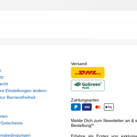
Versand
m
tz
echt
re-Einstellungen ändern
ur Barrierefreiheit
Zahlungsarten
rten
Melde Dich zum Newsletter an & si
Gutscheine
Bestellung!*
onsbedingungen
Erfahre als Erstes von exklusi