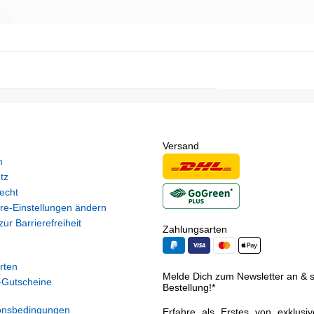
Versand
m
tz
echt
re-Einstellungen ändern
ur Barrierefreiheit
Zahlungsarten
rten
Melde Dich zum Newsletter an & si
Gutscheine
Bestellung!*
onsbedingungen
Erfahre als Erstes von exklusi