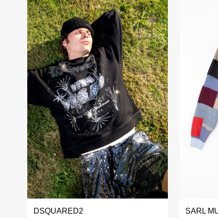
DSQUARED2
SARL M