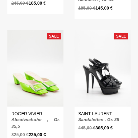
245,00
€
185,00
€
185,00
€
145,00
€
SALE
SALE
ROGER VIVIER
SAINT LAURENT
Absatzschuhe , Gr.
Sandaletten , Gr. 38
35,5
445,00
€
365,00
€
325,00
€
225,00
€