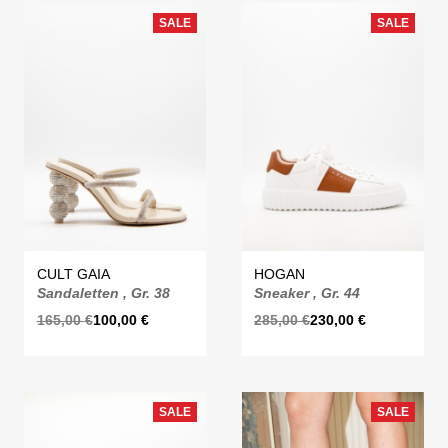
SALE
SALE
CULT GAIA
HOGAN
Sandaletten , Gr. 38
Sneaker , Gr. 44
165,00
€
100,00
€
285,00
€
230,00
€
SALE
SALE