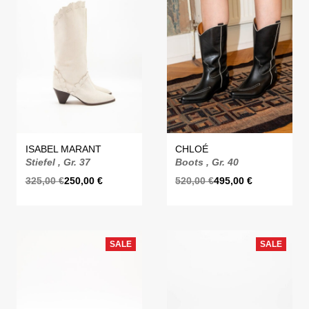
ISABEL MARANT
CHLOÉ
Stiefel , Gr. 37
Boots , Gr. 40
325,00
€
250,00
€
520,00
€
495,00
€
SALE
SALE