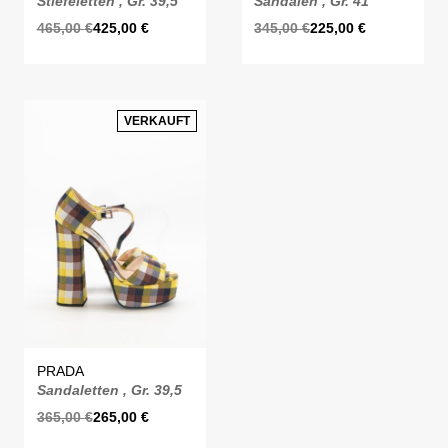
Stiefeletten , Gr. 39,5
Sandalen , Gr. 41
465,00
€
425,00
€
345,00
€
225,00
€
VERKAUFT
PRADA
Sandaletten , Gr. 39,5
365,00
€
265,00
€