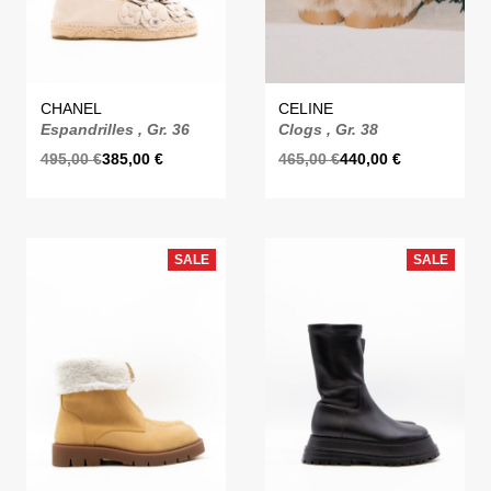
CHANEL
CELINE
Espandrilles , Gr. 36
Clogs , Gr. 38
495,00
€
385,00
€
465,00
€
440,00
€
SALE
SALE