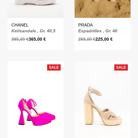
CHANEL
PRADA
Keilsandale , Gr. 40,5
Espadrilles , Gr. 40
395,00
€
365,00
€
265,00
€
225,00
€
SALE
SALE