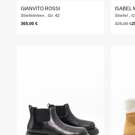
GIANVITO ROSSI
ISABEL
Stiefeletten , Gr. 42
Stiefel , G
365,00
€
325,00
€
2