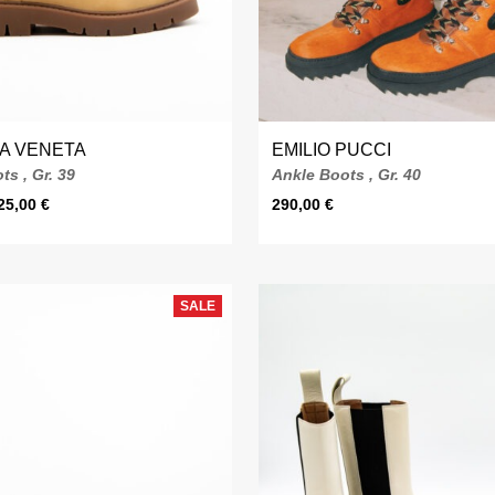
A VENETA
EMILIO PUCCI
ts , Gr. 39
Ankle Boots , Gr. 40
25,00
€
290,00
€
SALE