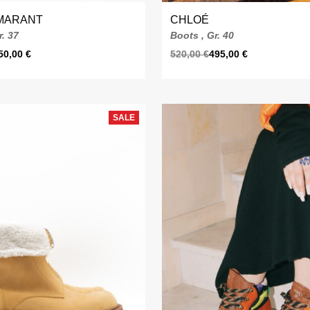
 MARANT
CHLOÉ
r. 37
Boots , Gr. 40
50,00
€
520,00
€
495,00
€
SALE