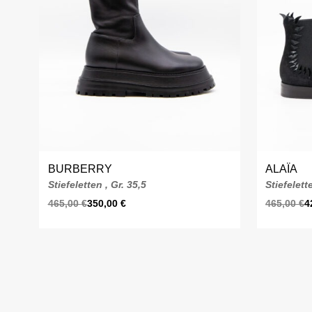
BURBERRY
ALAÏA
Stiefeletten , Gr. 35,5
Stiefelett
465,00
€
350,00
€
465,00
€
4