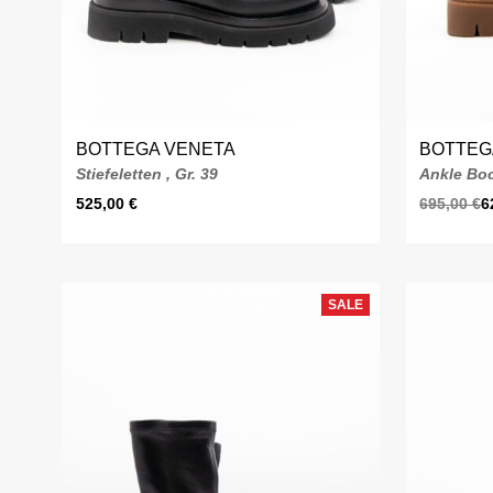
BOTTEGA VENETA
BOTTEG
Stiefeletten , Gr. 39
Ankle Boo
525,00
€
695,00
€
6
SALE