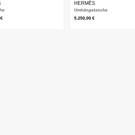
S
HERMÈS
he
Umhängetasche
0
€
5.250,00
€