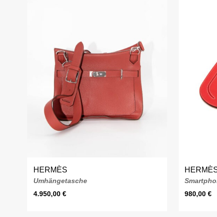
HERMÈS
HERMÈ
Umhängetasche
Smartpho
4.950,00
€
980,00
€