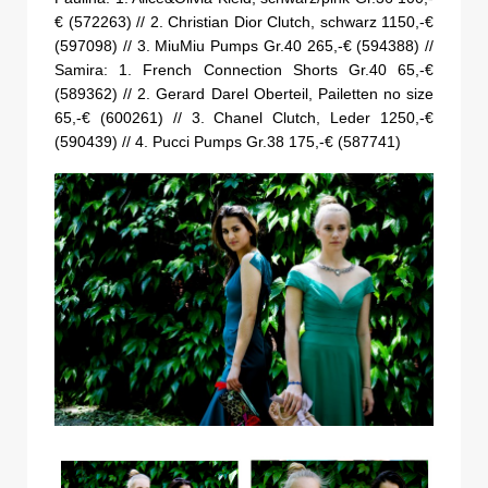
€ (572263) // 2. Christian Dior Clutch, schwarz 1150,-€
(597098) // 3. MiuMiu Pumps Gr.40 265,-€ (594388) //
Samira: 1. French Connection Shorts Gr.40 65,-€
(589362) // 2. Gerard Darel Oberteil, Pailetten no size
65,-€ (600261) // 3. Chanel Clutch, Leder 1250,-€
(590439) // 4. Pucci Pumps Gr.38 175,-€ (587741)