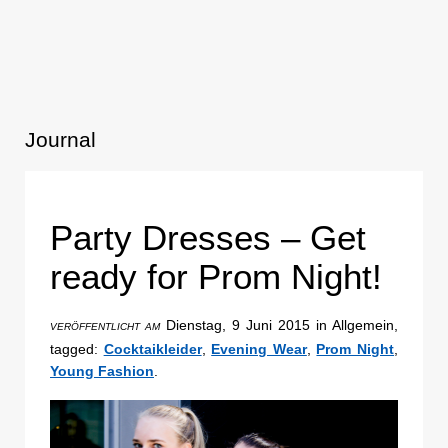
Journal
Party Dresses – Get
ready for Prom Night!
Dienstag, 9 Juni 2015 in Allgemein,
VERÖFFENTLICHT AM
tagged:
Cocktaikleider
,
Evening Wear
,
Prom Night
,
Young Fashion
.