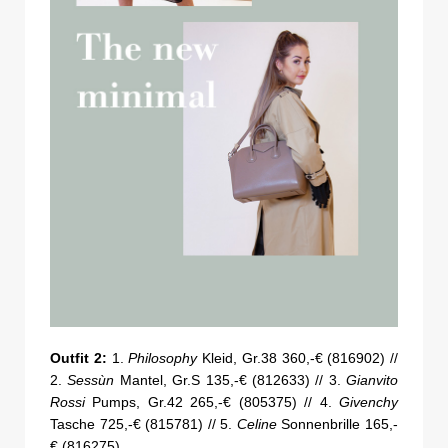
Outfit 2:
1.
Philosophy
Kleid, Gr.38 360,-€ (816902) //
2.
Sessùn
Mantel, Gr.S 135,-€ (812633) // 3.
Gianvito
Rossi
Pumps, Gr.42 265,-€ (805375) // 4.
Givenchy
Tasche 725,-€ (815781) // 5.
Celine
Sonnenbrille 165,-
€ (816275)