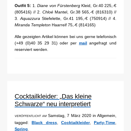
Outfit 5:
1.
Diane von Fürstenberg
Kleid, Gr.40 225,-€
(805416) // 2.
Chloé
Mantel, Gr.38 565,-€ (816310) //
3.
Aquazzura
Stiefelette, Gr.41 195,-€ (750914) // 4.
Miranda Templeton
Haarreif 75,-€ (814165)
Alle gezeigten Artikel können bei uns gerne telefonisch
(+49 (0)40 35 29 31) oder per
mail
angefragt und
reserviert werden.
Cocktailkleider: „Das kleine
Schwarze“ neu interpretiert
Samstag, 7 März 2020 in Allgemein,
VERÖFFENTLICHT AM
tagged:
Black dress
,
Cocktaikleider
,
Party-Time
,
Spring
.