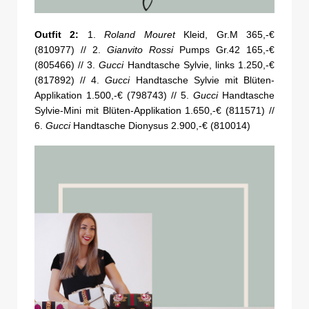
Outfit 2:
1.
Roland Mouret
Kleid, Gr.M 365,-€
(810977) // 2.
Gianvito Rossi
Pumps Gr.42 165,-€
(805466) // 3.
Gucci
Handtasche Sylvie, links 1.250,-€
(817892) // 4.
Gucci
Handtasche Sylvie mit Blüten-
Applikation 1.500,-€ (798743) // 5.
Gucci
Handtasche
Sylvie-Mini mit Blüten-Applikation 1.650,-€ (811571) //
6.
Gucci
Handtasche Dionysus 2.900,-€ (810014)