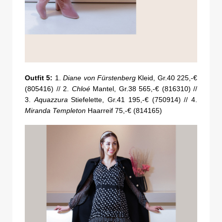
Outfit 5:
1.
Diane von Fürstenberg
Kleid, Gr.40 225,-€
(805416) // 2.
Chloé
Mantel, Gr.38 565,-€ (816310) //
3.
Aquazzura
Stiefelette, Gr.41 195,-€ (750914) // 4.
Miranda Templeton
Haarreif 75,-€ (814165)