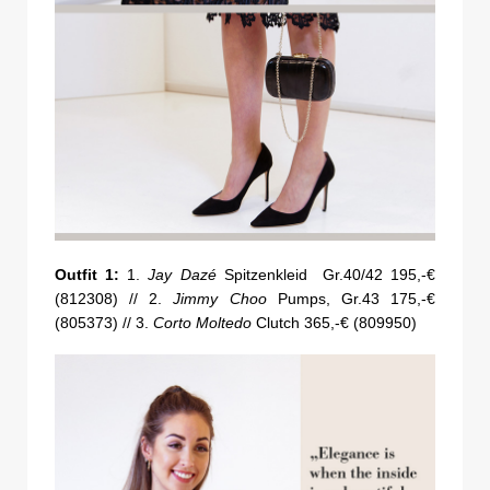
Outfit 1:
1.
Jay Dazé
Spitzenkleid Gr.40/42 195,-€
(812308) // 2.
Jimmy Choo
Pumps, Gr.43 175,-€
(805373) // 3.
Corto Moltedo
Clutch 365,-€ (809950)