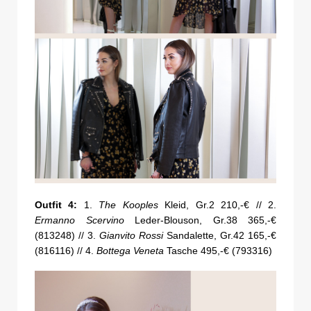
Outfit 4:
1.
The Kooples
Kleid, Gr.2 210,-€ // 2.
Ermanno Scervino
Leder-Blouson, Gr.38 365,-€
(813248) // 3.
Gianvito Rossi
Sandalette, Gr.42 165,-€
(816116) // 4.
Bottega Veneta
Tasche 495,-€ (793316)