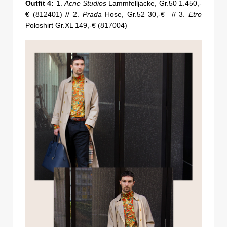
Outfit 4:
1.
Acne Studios
Lammfelljacke, Gr.50 1.450,-
€ (812401) // 2.
Prada
Hose, Gr.52 30,-€ // 3.
Etro
Poloshirt Gr.XL 149,-€ (817004)