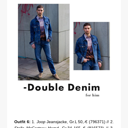
Outfit 6:
1.
Joop
Jeansjacke, Gr.L 50,-€ (796371) // 2.
Stella McCartney
Hemd, Gr.34 165,-€ (816573) // 3.