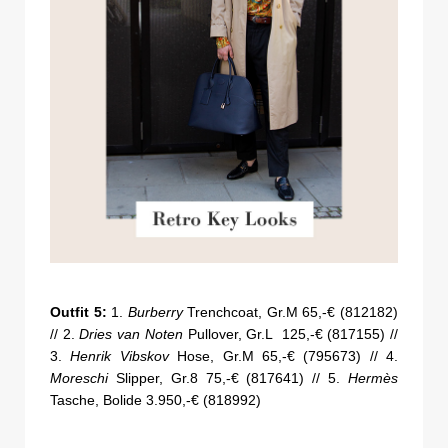
Outfit 5:
1.
Burberry
Trenchcoat, Gr.M 65,-€ (812182)
// 2.
Dries van Noten
Pullover, Gr.L 125,-€ (817155) //
3.
Henrik Vibskov
Hose, Gr.M 65,-€ (795673) // 4.
Moreschi
Slipper, Gr.8 75,-€ (817641) // 5.
Hermès
Tasche, Bolide 3.950,-€ (818992)