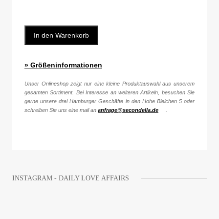
In den Warenkorb
» Größeninformationen
Unser Onlineshop zeigt nur eine kleine Produktauswahl aus unserem
gesamten Sortiment. Bei Interesse an weiteren Artikeln, besuchen Sie
gerne unsere drei Hamburger Geschäfte in den Hohe Bleichen 5 oder
schreiben Sie uns eine mail an
anfrage@secondella.de
.
INSTAGRAM - DAILY LOVE AFFAIRS