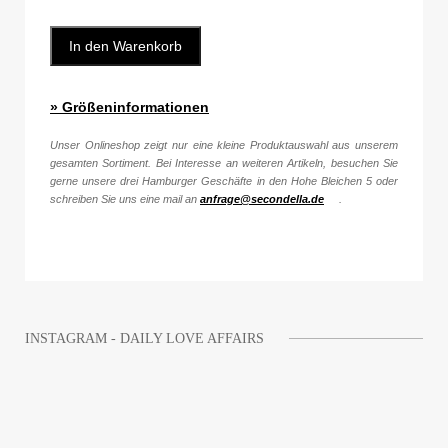
In den Warenkorb
» Größeninformationen
Unser Onlineshop zeigt nur eine kleine Produktauswahl aus unserem
gesamten Sortiment. Bei Interesse an weiteren Artikeln, besuchen Sie
gerne unsere drei Hamburger Geschäfte in den Hohe Bleichen 5 oder
schreiben Sie uns eine mail an
anfrage@secondella.de
.
INSTAGRAM - DAILY LOVE AFFAIRS