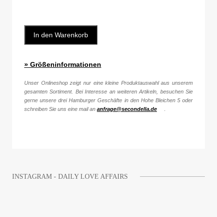
In den Warenkorb
» Größeninformationen
Unser Onlineshop zeigt nur eine kleine Produktauswahl aus unserem
gesamten Sortiment. Bei Interesse an weiteren Artikeln, besuchen Sie
gerne unsere drei Hamburger Geschäfte in den Hohe Bleichen 5 oder
schreiben Sie uns eine mail an
anfrage@secondella.de
.
INSTAGRAM - DAILY LOVE AFFAIRS