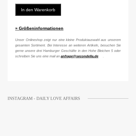
In den Warenkorb
» Größeninformationen
Unser Onlineshop zeigt nur eine kleine Produktauswahl aus unserem
gesamten Sortiment. Bei Interesse an weiteren Artikeln, besuchen Sie
gerne unsere drei Hamburger Geschäfte in den Hohe Bleichen 5 oder
schreiben Sie uns eine mail an
anfrage@secondella.de
.
INSTAGRAM - DAILY LOVE AFFAIRS