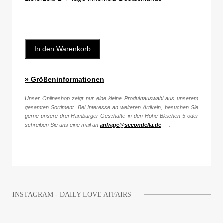
In den Warenkorb
» Größeninformationen
Unser Onlineshop zeigt nur eine kleine Produktauswahl aus unserem
gesamten Sortiment. Bei Interesse an weiteren Artikeln, besuchen Sie
gerne unsere drei Hamburger Geschäfte in den Hohe Bleichen 5 oder
schreiben Sie uns eine mail an
anfrage@secondella.de
.
INSTAGRAM - DAILY LOVE AFFAIRS