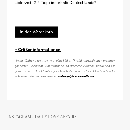
Lieferzeit:
2-4 Tage innerhalb Deutschlands*
In den Warenkorb
» Größeninformationen
Unser Onlineshop zeigt nur eine kleine Produktauswahl aus unserem
gesamten Sortiment. Bei Interesse an weiteren Artikeln, besuchen Sie
gerne unsere drei Hamburger Geschäfte in den Hohe Bleichen 5 oder
schreiben Sie uns eine mail an
anfrage@secondella.de
.
INSTAGRAM - DAILY LOVE AFFAIRS