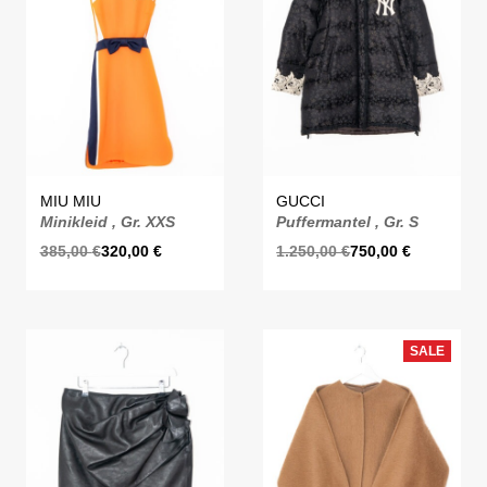
MIU MIU
GUCCI
Minikleid , Gr. XXS
Puffermantel , Gr. S
385,00
€
320,00
€
1.250,00
€
750,00
€
SALE