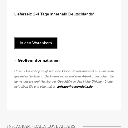
Lieferzeit:
2-4 Tage innerhalb Deutschlands*
In den Warenkorb
» Größeninformationen
Unser Onlineshop zeigt nur eine kleine Produktauswahl aus unserem
gesamten Sortiment. Bei Interesse an weiteren Artikeln, besuchen Sie
gerne unsere drei Hamburger Geschäfte in den Hohe Bleichen 5 oder
schreiben Sie uns eine mail an
anfrage@secondella.de
.
INSTAGRAM - DAILY LOVE AFFAIRS