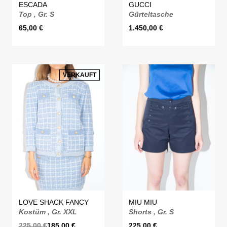
ESCADA
GUCCI
Top , Gr. S
Gürteltasche
65,00
€
1.450,00
€
VERKAUFT
LOVE SHACK FANCY
MIU MIU
Kostüm , Gr. XXL
Shorts , Gr. S
225,00
€
185,00
€
225,00
€