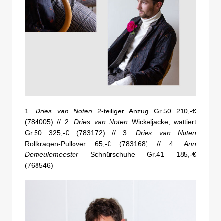
1.
Dries van Noten
2-teiliger Anzug Gr.50 210,-€
(784005) // 2.
Dries van Noten
Wickeljacke, wattiert
Gr.50 325,-€ (783172) // 3.
Dries van Noten
Rollkragen-Pullover 65,-€ (783168) // 4.
Ann
Demeulemeester
Schnürschuhe Gr.41 185,-€
(768546)