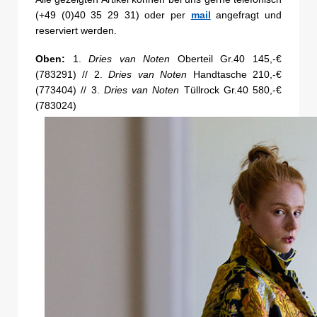
(+49 (0)40 35 29 31) oder per
mail
angefragt und
reserviert werden.
Oben:
1.
Dries van Noten
Oberteil Gr.40 145,-€
(783291) // 2.
Dries van Noten
Handtasche 210,-€
(773404) // 3.
Dries van Noten
Tüllrock Gr.40 580,-€
(783024)