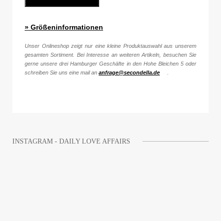
» Größeninformationen
Unser Onlineshop zeigt nur eine kleine Produktauswahl aus unserem
gesamten Sortiment. Bei Interesse an weiteren Artikeln, besuchen Sie
gerne unsere drei Hamburger Geschäfte in den Hohe Bleichen 5 oder
schreiben Sie uns eine mail an
anfrage@secondella.de
.
INSTAGRAM - DAILY LOVE AFFAIRS