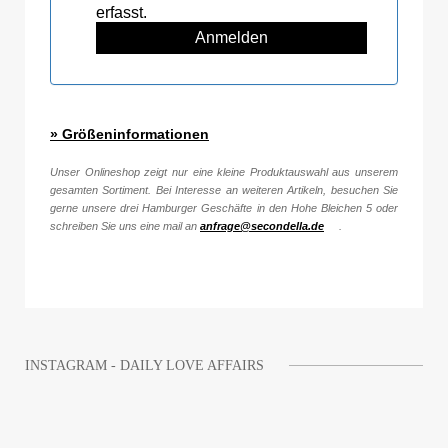
erfasst.
» Größeninformationen
Unser Onlineshop zeigt nur eine kleine Produktauswahl aus unserem
gesamten Sortiment. Bei Interesse an weiteren Artikeln, besuchen Sie
gerne unsere drei Hamburger Geschäfte in den Hohe Bleichen 5 oder
schreiben Sie uns eine mail an
anfrage@secondella.de
.
INSTAGRAM - DAILY LOVE AFFAIRS