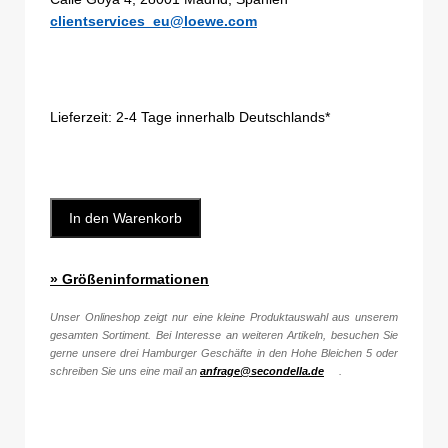
clientservices_eu@loewe.com
Lieferzeit:
2-4 Tage innerhalb Deutschlands*
In den Warenkorb
» Größeninformationen
Unser Onlineshop zeigt nur eine kleine Produktauswahl aus unserem
gesamten Sortiment. Bei Interesse an weiteren Artikeln, besuchen Sie
gerne unsere drei Hamburger Geschäfte in den Hohe Bleichen 5 oder
schreiben Sie uns eine mail an
anfrage@secondella.de
.