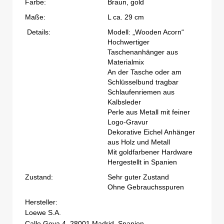
Farbe:
Braun, gold
Maße:
L ca. 29 cm
Details:
Modell: „Wooden Acorn“
Hochwertiger
Taschenanhänger aus
Materialmix
An der Tasche oder am
Schlüsselbund tragbar
Schlaufenriemen aus
Kalbsleder
Perle aus Metall mit feiner
Logo-Gravur
Dekorative Eichel Anhänger
aus Holz und Metall
Mit goldfarbener Hardware
Hergestellt in Spanien
Zustand:
Sehr guter Zustand
Ohne Gebrauchsspuren
Hersteller:
Loewe S.A.
Calle Goya 4, 28001 Madrid, Spanien