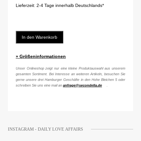
Lieferzeit:
2-4 Tage innerhalb Deutschlands*
In den Warenkorb
» Größeninformationen
Unser Onlineshop zeigt nur eine kleine Produktauswahl aus unserem
gesamten Sortiment. Bei Interesse an weiteren Artikeln, besuchen Sie
gerne unsere drei Hamburger Geschäfte in den Hohe Bleichen 5 oder
schreiben Sie uns eine mail an
anfrage@secondella.de
.
INSTAGRAM - DAILY LOVE AFFAIRS