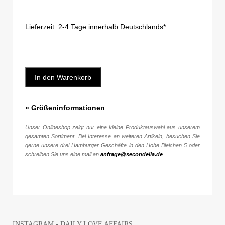
Lieferzeit:
2-4 Tage innerhalb Deutschlands*
In den Warenkorb
» Größeninformationen
Unser Onlineshop zeigt nur eine kleine Produktauswahl aus unserem
gesamten Sortiment. Bei Interesse an weiteren Artikeln, besuchen Sie
gerne unsere drei Hamburger Geschäfte in den Hohe Bleichen 5 oder
schreiben Sie uns eine mail an
anfrage@secondella.de
.
INSTAGRAM - DAILY LOVE AFFAIRS