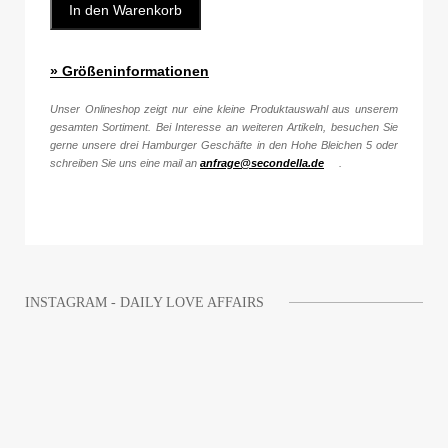
In den Warenkorb
» Größeninformationen
Unser Onlineshop zeigt nur eine kleine Produktauswahl aus unserem
gesamten Sortiment. Bei Interesse an weiteren Artikeln, besuchen Sie
gerne unsere drei Hamburger Geschäfte in den Hohe Bleichen 5 oder
schreiben Sie uns eine mail an
anfrage@secondella.de
.
INSTAGRAM - DAILY LOVE AFFAIRS