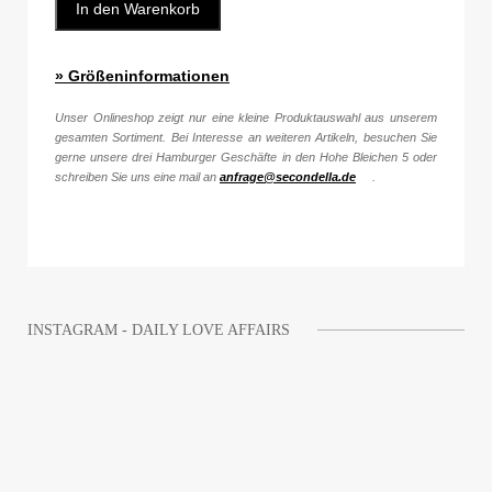
In den Warenkorb
» Größeninformationen
Unser Onlineshop zeigt nur eine kleine Produktauswahl aus unserem
gesamten Sortiment. Bei Interesse an weiteren Artikeln, besuchen Sie
gerne unsere drei Hamburger Geschäfte in den Hohe Bleichen 5 oder
schreiben Sie uns eine mail an
anfrage@secondella.de
.
INSTAGRAM - DAILY LOVE AFFAIRS