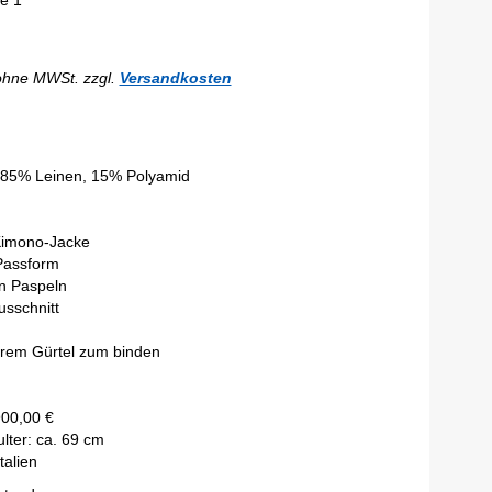
e 1
ohne MWSt. zzgl.
Versandkosten
 85% Leinen, 15% Polyamid
Kimono-Jacke
Passform
en Paspeln
usschnitt
rem Gürtel zum binden
900,00 €
lter: ca. 69 cm
talien