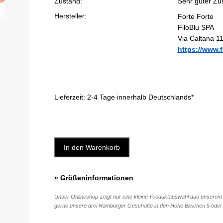
Zustand:
Sehr guter Zu
Hersteller:
Forte Forte
FiloBlu SPA
Via Caltana 11
https://www.f
Lieferzeit:
2-4 Tage innerhalb Deutschlands*
In den Warenkorb
» Größeninformationen
Unser Onlineshop zeigt nur eine kleine Produktauswahl aus unserem 
gerne unsere drei Hamburger Geschäfte in den Hohe Bleichen 5 oder 