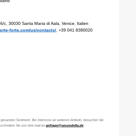
stand
6/c, 30030 Santa Maria di Aala, Venice, Italien
orte-forte.com/us/contacts/
, +39 041 8380020
gesamten Sortiment. Bei Interesse an weiteren Artikeln, besuchen Sie
schreiben Sie uns eine mail an
anfrage@secondella.de
.