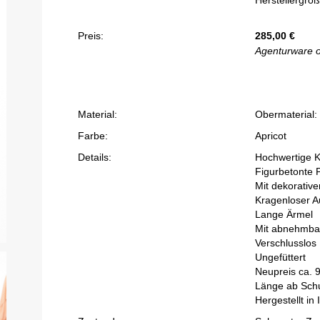
Herstellergröß
Preis:
285,00
€
Agenturware 
Material:
Obermaterial:
Farbe:
Apricot
Details:
Hochwertige 
Figurbetonte 
Mit dekorativ
Kragenloser A
Lange Ärmel
Mit abnehmba
Verschlusslos
Ungefüttert
Neupreis ca. 
Länge ab Schu
Hergestellt in I