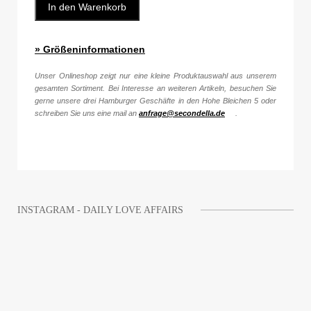
In den Warenkorb
» Größeninformationen
Unser Onlineshop zeigt nur eine kleine Produktauswahl aus unserem
gesamten Sortiment. Bei Interesse an weiteren Artikeln, besuchen Sie
gerne unsere drei Hamburger Geschäfte in den Hohe Bleichen 5 oder
schreiben Sie uns eine mail an
anfrage@secondella.de
.
INSTAGRAM - DAILY LOVE AFFAIRS