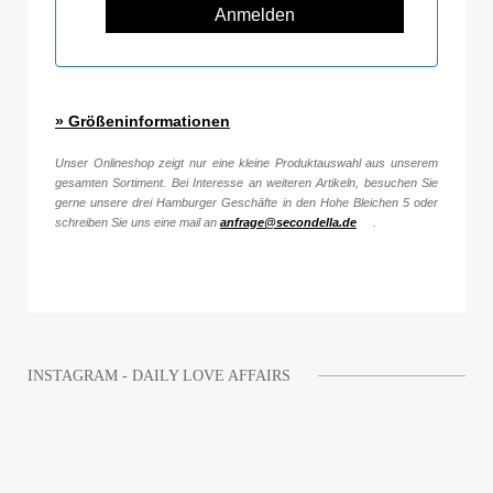
» Größeninformationen
Unser Onlineshop zeigt nur eine kleine Produktauswahl aus unserem
gesamten Sortiment. Bei Interesse an weiteren Artikeln, besuchen Sie
gerne unsere drei Hamburger Geschäfte in den Hohe Bleichen 5 oder
schreiben Sie uns eine mail an
anfrage@secondella.de
.
INSTAGRAM - DAILY LOVE AFFAIRS