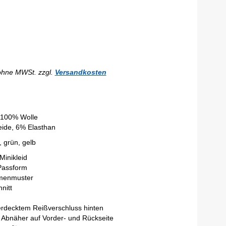
ohne MWSt. zzgl.
Versandkosten
 100% Wolle
eide, 6% Elasthan
 grün, gelb
Minikleid
Passform
umenmuster
nitt
verdecktem Reißverschluss hinten
bnäher auf Vorder- und Rückseite