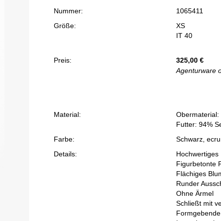
Nummer:
1065411
Größe:
XS
IT 40
Preis:
325,00
€
Agenturware 
Material:
Obermaterial:
Futter: 94% S
Farbe:
Schwarz, ecru,
Details:
Hochwertiges 
Figurbetonte 
Flächiges Bl
Runder Aussch
Ohne Ärmel
Schließt mit 
Formgebende A