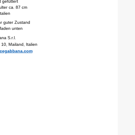
 gefüttert
lter ca. 87 cm
talien
r guter Zustand
faden unten
na S.r.l.
 10, Mailand, Italien
cegabbana.com