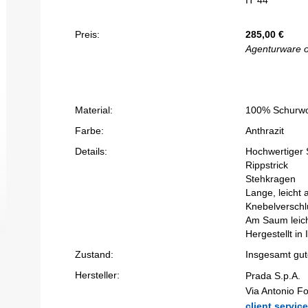
IT 44
Preis:
285,00
€
Agenturware 
Material:
100% Schurwo
Farbe:
Anthrazit
Details:
Hochwertiger S
Rippstrick
Stehkragen
Lange, leicht 
Knebelverschl
Am Saum leich
Hergestellt in I
Zustand:
Insgesamt gute
Hersteller:
Prada S.p.A.
Via Antonio Fo
client.servi