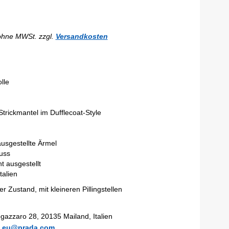
ohne MWSt. zzgl.
Versandkosten
lle
trickmantel im Dufflecoat-Style
ausgestellte Ärmel
uss
t ausgestellt
talien
r Zustand, mit kleineren Pillingstellen
gazzaro 28, 20135 Mailand, Italien
ce.eu@prada.com