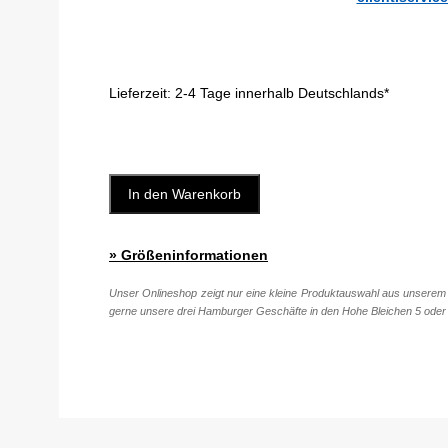
Lieferzeit:
2-4 Tage innerhalb Deutschlands*
In den Warenkorb
» Größeninformationen
Unser Onlineshop zeigt nur eine kleine Produktauswahl aus unserem 
gerne unsere drei Hamburger Geschäfte in den Hohe Bleichen 5 oder 